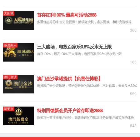
随着育种技
日益突出，如机体代谢负担加重，营养失衡以及高温、高湿和密闭饲养
猪在市场上的
【了解详情+】
详情 >>
深度解
随着现代化
著提高。然而