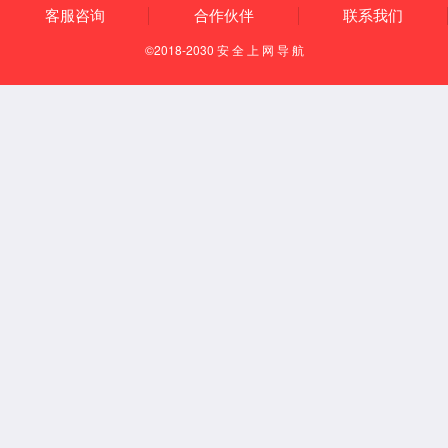
详情 >>
仔猪减
bwin必赢
内生猪饲料业
详情 >>
越冬后
bwin必